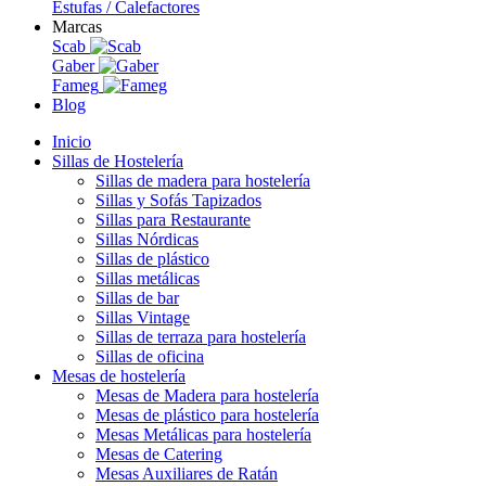
Estufas / Calefactores
Marcas
Scab
Gaber
Fameg
Blog
Inicio
Sillas de Hostelería
Sillas de madera para hostelería
Sillas y Sofás Tapizados
Sillas para Restaurante
Sillas Nórdicas
Sillas de plástico
Sillas metálicas
Sillas de bar
Sillas Vintage
Sillas de terraza para hostelería
Sillas de oficina
Mesas de hostelería
Mesas de Madera para hostelería
Mesas de plástico para hostelería
Mesas Metálicas para hostelería
Mesas de Catering
Mesas Auxiliares de Ratán