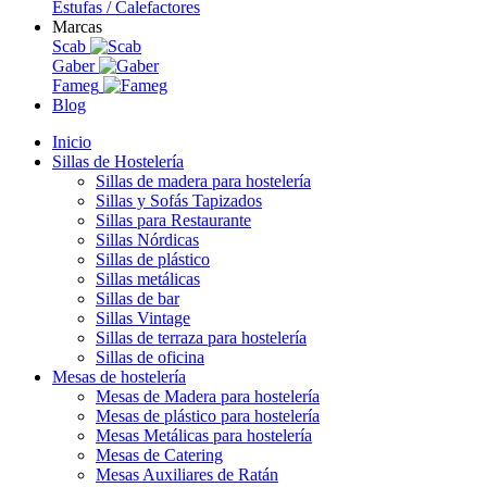
Estufas / Calefactores
Marcas
Scab
Gaber
Fameg
Blog
Inicio
Sillas de Hostelería
Sillas de madera para hostelería
Sillas y Sofás Tapizados
Sillas para Restaurante
Sillas Nórdicas
Sillas de plástico
Sillas metálicas
Sillas de bar
Sillas Vintage
Sillas de terraza para hostelería
Sillas de oficina
Mesas de hostelería
Mesas de Madera para hostelería
Mesas de plástico para hostelería
Mesas Metálicas para hostelería
Mesas de Catering
Mesas Auxiliares de Ratán