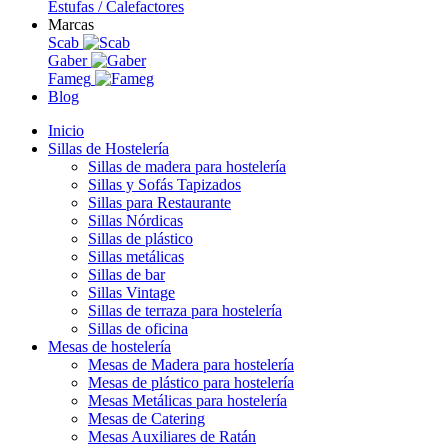
Estufas / Calefactores
Marcas
Scab
Gaber
Fameg
Blog
Inicio
Sillas de Hostelería
Sillas de madera para hostelería
Sillas y Sofás Tapizados
Sillas para Restaurante
Sillas Nórdicas
Sillas de plástico
Sillas metálicas
Sillas de bar
Sillas Vintage
Sillas de terraza para hostelería
Sillas de oficina
Mesas de hostelería
Mesas de Madera para hostelería
Mesas de plástico para hostelería
Mesas Metálicas para hostelería
Mesas de Catering
Mesas Auxiliares de Ratán