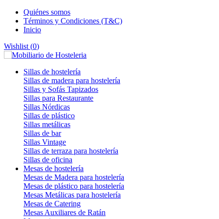
Quiénes somos
Términos y Condiciones (T&C)
Inicio
Wishlist (
0
)
Sillas de hostelería
Sillas de madera para hostelería
Sillas y Sofás Tapizados
Sillas para Restaurante
Sillas Nórdicas
Sillas de plástico
Sillas metálicas
Sillas de bar
Sillas Vintage
Sillas de terraza para hostelería
Sillas de oficina
Mesas de hostelería
Mesas de Madera para hostelería
Mesas de plástico para hostelería
Mesas Metálicas para hostelería
Mesas de Catering
Mesas Auxiliares de Ratán