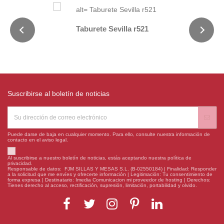
Taburete Sevilla r521
Suscribirse al boletín de noticias
Puede darse de baja en cualquier momento. Para ello, consulte nuestra información de
contacto en el aviso legal.
Al suscribirse a nuestro boletín de noticias, estás aceptando nuestra política de
privacidad.
Responsable de datos: FJM SILLAS Y MESAS S.L. (B-02550184) | Finalidad: Responder
a la solicitud que me envíes y ofrecerte información | Legitimación: Tu consentimiento de
forma expresa | Destinatario: Imedia Comunicacion mi proveedor de hosting | Derechos:
Tienes derecho al acceso, rectificación, supresión, limitación, portabilidad y olvido.