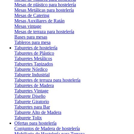
Mesas de plástico para hostelería
Mesas Metálicas para hostelería
Mesas de Catering
Mesas Auxiliares de Ratán
Mesas vintage
Mesas de terraza para hostelería
Bases para mesas
Tableros para mesa
Taburetes de hostelería
Taburetes de Plástico
Taburetes Metálicos
Taburetes Tapizados
Taburete Nórdico
Taburete Industrial
Taburetes de terraza para hostelería
Taburetes de Madera
Taburetes Vintage
Taburete Diseño
Taburete Giratorio
Taburetes para Bar
Taburete Alto de Madera
Taburete Tolix
Ofertas para hostelería
Conjuntos de Madera de hostelería
Mobiliario de Hostelería para Terraza