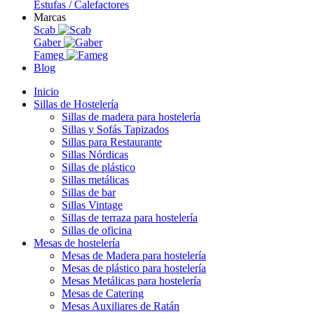
Estufas / Calefactores
Marcas
Scab
Gaber
Fameg
Blog
Inicio
Sillas de Hostelería
Sillas de madera para hostelería
Sillas y Sofás Tapizados
Sillas para Restaurante
Sillas Nórdicas
Sillas de plástico
Sillas metálicas
Sillas de bar
Sillas Vintage
Sillas de terraza para hostelería
Sillas de oficina
Mesas de hostelería
Mesas de Madera para hostelería
Mesas de plástico para hostelería
Mesas Metálicas para hostelería
Mesas de Catering
Mesas Auxiliares de Ratán