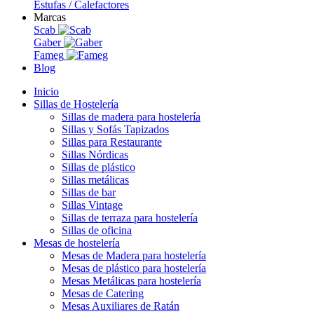
Estufas / Calefactores
Marcas
Scab
Gaber
Fameg
Blog
Inicio
Sillas de Hostelería
Sillas de madera para hostelería
Sillas y Sofás Tapizados
Sillas para Restaurante
Sillas Nórdicas
Sillas de plástico
Sillas metálicas
Sillas de bar
Sillas Vintage
Sillas de terraza para hostelería
Sillas de oficina
Mesas de hostelería
Mesas de Madera para hostelería
Mesas de plástico para hostelería
Mesas Metálicas para hostelería
Mesas de Catering
Mesas Auxiliares de Ratán