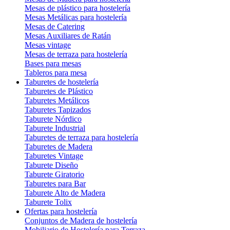
Mesas de plástico para hostelería
Mesas Metálicas para hostelería
Mesas de Catering
Mesas Auxiliares de Ratán
Mesas vintage
Mesas de terraza para hostelería
Bases para mesas
Tableros para mesa
Taburetes de hostelería
Taburetes de Plástico
Taburetes Metálicos
Taburetes Tapizados
Taburete Nórdico
Taburete Industrial
Taburetes de terraza para hostelería
Taburetes de Madera
Taburetes Vintage
Taburete Diseño
Taburete Giratorio
Taburetes para Bar
Taburete Alto de Madera
Taburete Tolix
Ofertas para hostelería
Conjuntos de Madera de hostelería
Mobiliario de Hostelería para Terraza