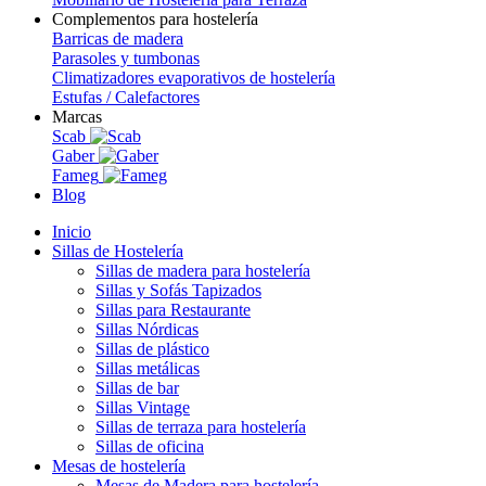
Complementos para hostelería
Barricas de madera
Parasoles y tumbonas
Climatizadores evaporativos de hostelería
Estufas / Calefactores
Marcas
Scab
Gaber
Fameg
Blog
Inicio
Sillas de Hostelería
Sillas de madera para hostelería
Sillas y Sofás Tapizados
Sillas para Restaurante
Sillas Nórdicas
Sillas de plástico
Sillas metálicas
Sillas de bar
Sillas Vintage
Sillas de terraza para hostelería
Sillas de oficina
Mesas de hostelería
Mesas de Madera para hostelería