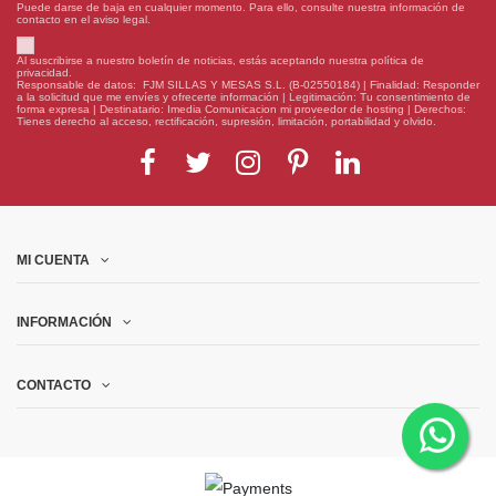
Puede darse de baja en cualquier momento. Para ello, consulte nuestra información de
contacto en el aviso legal.
Al suscribirse a nuestro boletín de noticias, estás aceptando nuestra política de
privacidad.
Responsable de datos: FJM SILLAS Y MESAS S.L. (B-02550184) | Finalidad: Responder
a la solicitud que me envíes y ofrecerte información | Legitimación: Tu consentimiento de
forma expresa | Destinatario: Imedia Comunicacion mi proveedor de hosting | Derechos:
Tienes derecho al acceso, rectificación, supresión, limitación, portabilidad y olvido.
MI CUENTA
INFORMACIÓN
CONTACTO