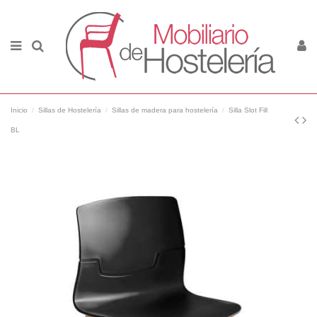
Inicio
Sillas de Hostelería
Sillas de madera para hostelería
Silla Slot Fill
BL