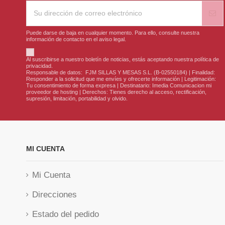
Puede darse de baja en cualquier momento. Para ello, consulte nuestra
información de contacto en el aviso legal.
Al suscribirse a nuestro boletín de noticias, estás aceptando nuestra política de
privacidad.
Responsable de datos: FJM SILLAS Y MESAS S.L. (B-02550184) | Finalidad:
Responder a la solicitud que me envíes y ofrecerte información | Legitimación:
Tu consentimiento de forma expresa | Destinatario: Imedia Comunicacion mi
proveedor de hosting | Derechos: Tienes derecho al acceso, rectificación,
supresión, limitación, portabilidad y olvido.
MI CUENTA
Mi Cuenta
Direcciones
Estado del pedido