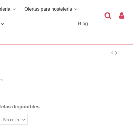
elería
Ofertas para hostelería
Blog
s
BP
Telas disponibles
EARL GREY