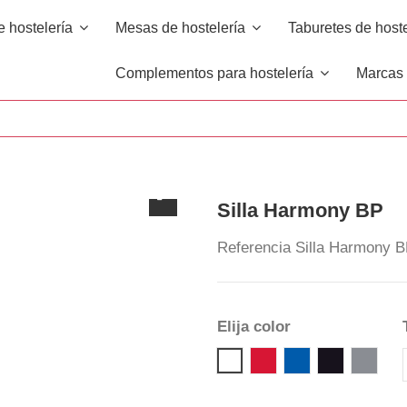
e hostelería
Mesas de hostelería
Taburetes de host
Complementos para hostelería
Marca
Silla Harmony BP
Referencia
Silla Harmony 
Elija color
06 RED
09 DARK BLUE
10 BLACK
14 P
00 WHITE