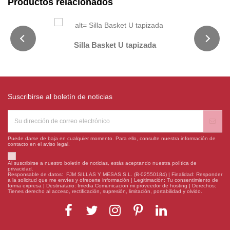
Productos relacionados
Silla Basket U tapizada
Suscribirse al boletín de noticias
Puede darse de baja en cualquier momento. Para ello, consulte nuestra información de
contacto en el aviso legal.
Al suscribirse a nuestro boletín de noticias, estás aceptando nuestra política de
privacidad.
Responsable de datos: FJM SILLAS Y MESAS S.L. (B-02550184) | Finalidad: Responder
a la solicitud que me envíes y ofrecerte información | Legitimación: Tu consentimiento de
forma expresa | Destinatario: Imedia Comunicacion mi proveedor de hosting | Derechos:
Tienes derecho al acceso, rectificación, supresión, limitación, portabilidad y olvido.