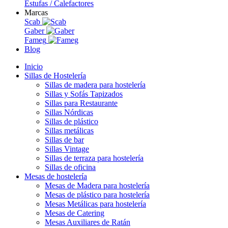
Estufas / Calefactores
Marcas
Scab
Gaber
Fameg
Blog
Inicio
Sillas de Hostelería
Sillas de madera para hostelería
Sillas y Sofás Tapizados
Sillas para Restaurante
Sillas Nórdicas
Sillas de plástico
Sillas metálicas
Sillas de bar
Sillas Vintage
Sillas de terraza para hostelería
Sillas de oficina
Mesas de hostelería
Mesas de Madera para hostelería
Mesas de plástico para hostelería
Mesas Metálicas para hostelería
Mesas de Catering
Mesas Auxiliares de Ratán