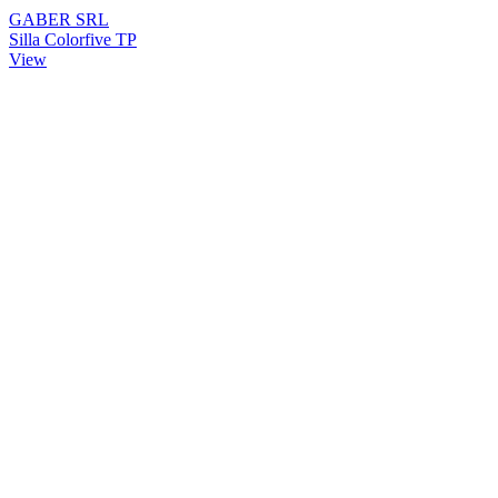
GABER SRL
Silla Colorfive TP
View