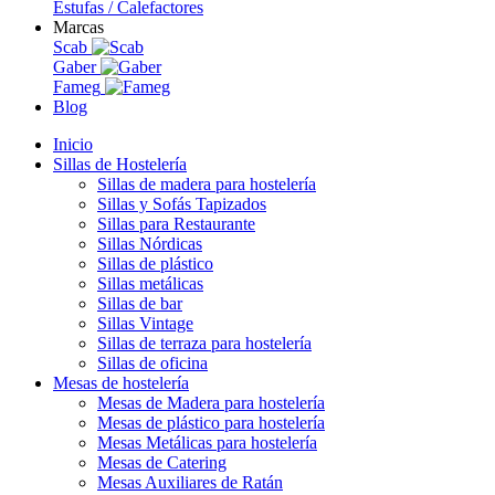
Estufas / Calefactores
Marcas
Scab
Gaber
Fameg
Blog
Inicio
Sillas de Hostelería
Sillas de madera para hostelería
Sillas y Sofás Tapizados
Sillas para Restaurante
Sillas Nórdicas
Sillas de plástico
Sillas metálicas
Sillas de bar
Sillas Vintage
Sillas de terraza para hostelería
Sillas de oficina
Mesas de hostelería
Mesas de Madera para hostelería
Mesas de plástico para hostelería
Mesas Metálicas para hostelería
Mesas de Catering
Mesas Auxiliares de Ratán