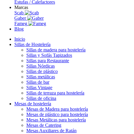
Estufas / Calefactores
Marcas
Scab
Gaber
Fameg
Blog
Inicio
Sillas de Hostelería
Sillas de madera para hostelería
Sillas y Sofás Tapizados
Sillas para Restaurante
Sillas Nórdicas
Sillas de plástico
Sillas metálicas
Sillas de bar
Sillas Vintage
Sillas de terraza para hostelería
Sillas de oficina
Mesas de hostelería
Mesas de Madera para hostelería
Mesas de plástico para hostelería
Mesas Metálicas para hostelería
Mesas de Catering
Mesas Auxiliares de Ratán