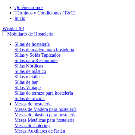
Quiénes somos
Términos y Condiciones (T&C)
Inicio
Wishlist (
0
)
Sillas de hostelería
Sillas de madera para hostelería
Sillas y Sofás Tapizados
Sillas para Restaurante
Sillas Nórdicas
Sillas de plástico
Sillas metálicas
Sillas de bar
Sillas Vintage
Sillas de terraza para hostelería
Sillas de oficina
Mesas de hostelería
Mesas de Madera para hostelería
Mesas de plástico para hostelería
Mesas Metálicas para hostelería
Mesas de Catering
Mesas Auxiliares de Ratán