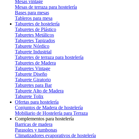
Mesas vintage
Mesas de terraza para hostelería
Bases para mesas
Tableros para mesa
Taburetes de hostelería
Taburetes de Plástico
Taburetes Metálicos
Taburetes Tapizados
Taburete Nórdico
Taburete Industrial
Taburetes de terraza para hostelería
Taburetes de Madera
Taburetes Vintage
Taburete Diseño
Taburete Giratorio
Taburetes para Bar
Taburete Alto de Madera
Taburete Tolix
Ofertas para hostelería
Conjuntos de Madera de hostelería
Mobiliario de Hostelería para Terraza
Complementos para hostelería
Barricas de madera
Parasoles y tumbonas
Climatizadores evaporativos de hostelería