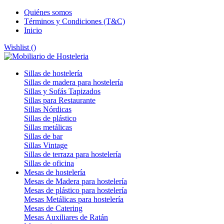
Quiénes somos
Términos y Condiciones (T&C)
Inicio
Wishlist (
)
Sillas de hostelería
Sillas de madera para hostelería
Sillas y Sofás Tapizados
Sillas para Restaurante
Sillas Nórdicas
Sillas de plástico
Sillas metálicas
Sillas de bar
Sillas Vintage
Sillas de terraza para hostelería
Sillas de oficina
Mesas de hostelería
Mesas de Madera para hostelería
Mesas de plástico para hostelería
Mesas Metálicas para hostelería
Mesas de Catering
Mesas Auxiliares de Ratán