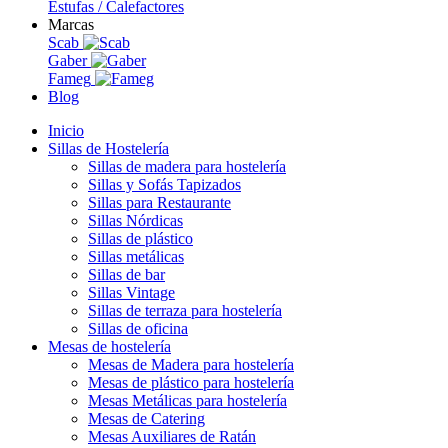
Estufas / Calefactores
Marcas
Scab
Gaber
Fameg
Blog
Inicio
Sillas de Hostelería
Sillas de madera para hostelería
Sillas y Sofás Tapizados
Sillas para Restaurante
Sillas Nórdicas
Sillas de plástico
Sillas metálicas
Sillas de bar
Sillas Vintage
Sillas de terraza para hostelería
Sillas de oficina
Mesas de hostelería
Mesas de Madera para hostelería
Mesas de plástico para hostelería
Mesas Metálicas para hostelería
Mesas de Catering
Mesas Auxiliares de Ratán