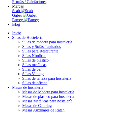
Estufas / Calefactores
Marcas
Scab
Gaber
Fameg
Blog
Inicio
Sillas de Hostelería
Sillas de madera para hostelería
Sillas y Sofás Tapizados
Sillas para Restaurante
Sillas Nórdicas
Sillas de plástico
Sillas metálicas
Sillas de bar
Sillas Vintage
Sillas de terraza para hostelería
Sillas de oficina
Mesas de hostelería
Mesas de Madera para hostelería
Mesas de plástico para hostelería
Mesas Metálicas para hostelería
Mesas de Catering
Mesas Auxiliares de Ratán