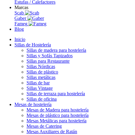
Estufas / Calefactores
Marcas
Scab
Gaber
Fameg
Blog
Inicio
Sillas de Hostelería
Sillas de madera para hostelería
Sillas y Sofás Tapizados
Sillas para Restaurante
Sillas Nórdicas
Sillas de plástico
Sillas metálicas
Sillas de bar
Sillas Vintage
Sillas de terraza para hostelería
Sillas de oficina
Mesas de hostelería
Mesas de Madera para hostelería
Mesas de plástico para hostelería
Mesas Metálicas para hostelería
Mesas de Catering
Mesas Auxiliares de Ratán