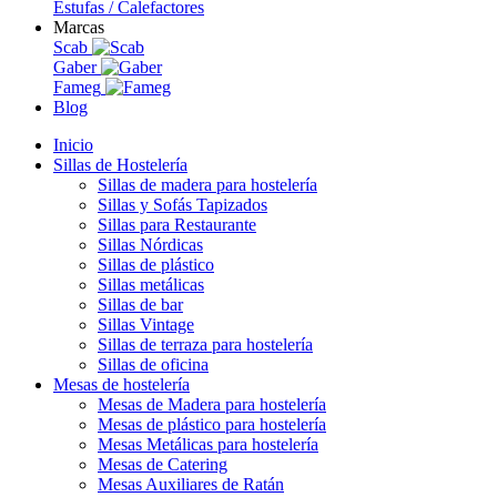
Estufas / Calefactores
Marcas
Scab
Gaber
Fameg
Blog
Inicio
Sillas de Hostelería
Sillas de madera para hostelería
Sillas y Sofás Tapizados
Sillas para Restaurante
Sillas Nórdicas
Sillas de plástico
Sillas metálicas
Sillas de bar
Sillas Vintage
Sillas de terraza para hostelería
Sillas de oficina
Mesas de hostelería
Mesas de Madera para hostelería
Mesas de plástico para hostelería
Mesas Metálicas para hostelería
Mesas de Catering
Mesas Auxiliares de Ratán