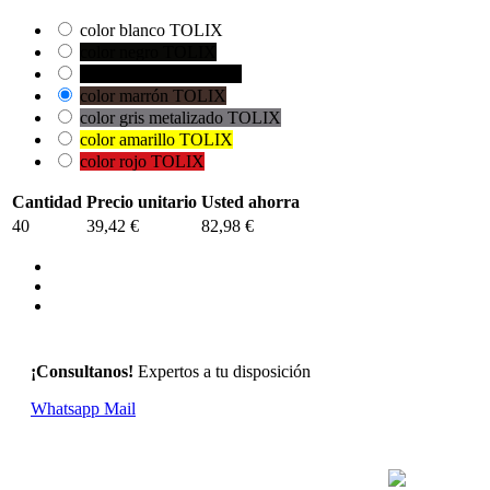
color blanco TOLIX
color negro TOLIX
Color tolix Negro Mate
color marrón TOLIX
color gris metalizado TOLIX
color amarillo TOLIX
color rojo TOLIX
Cantidad
Precio unitario
Usted ahorra
40
39,42 €
82,98 €
¡Consultanos!
Expertos a tu disposición
Whatsapp
Mail