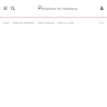
Inicio
Sillas de Hostelería
Sillas metálicas
Silla Lun roble