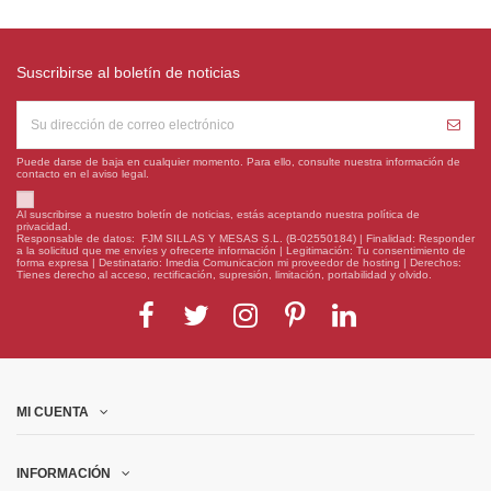
Suscribirse al boletín de noticias
Puede darse de baja en cualquier momento. Para ello, consulte nuestra información de
contacto en el aviso legal.
Al suscribirse a nuestro boletín de noticias, estás aceptando nuestra política de
privacidad.
Responsable de datos: FJM SILLAS Y MESAS S.L. (B-02550184) | Finalidad: Responder
a la solicitud que me envíes y ofrecerte información | Legitimación: Tu consentimiento de
forma expresa | Destinatario: Imedia Comunicacion mi proveedor de hosting | Derechos:
Tienes derecho al acceso, rectificación, supresión, limitación, portabilidad y olvido.
MI CUENTA
INFORMACIÓN