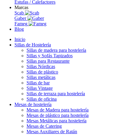
Estufas / Calefactores
Marcas
Scab
Gaber
Fameg
Blog
Inicio
Sillas de Hostelería
Sillas de madera para hostelería
Sillas y Sofás Tapizados
Sillas para Restaurante
Sillas Nórdicas
Sillas de plástico
Sillas metálicas
Sillas de bar
Sillas Vintage
Sillas de terraza para hostelería
Sillas de oficina
Mesas de hostelería
Mesas de Madera para hostelería
Mesas de plástico para hostelería
Mesas Metálicas para hostelería
Mesas de Catering
Mesas Auxiliares de Ratán