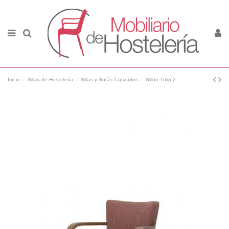
Inicio
Sillas de Hostelería
Sillas y Sofás Tapizados
Sillón Tulip 2