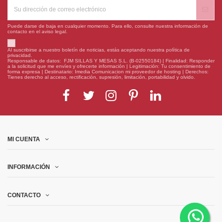
Puede darse de baja en cualquier momento. Para ello, consulte nuestra información de
contacto en el aviso legal.
Al suscribirse a nuestro boletín de noticias, estás aceptando nuestra política de
privacidad.
Responsable de datos: FJM SILLAS Y MESAS S.L. (B-02550184) | Finalidad: Responder
a la solicitud que me envíes y ofrecerte información | Legitimación: Tu consentimiento de
forma expresa | Destinatario: Imedia Comunicacion mi proveedor de hosting | Derechos:
Tienes derecho al acceso, rectificación, supresión, limitación, portabilidad y olvido.
MI CUENTA
INFORMACIÓN
CONTACTO