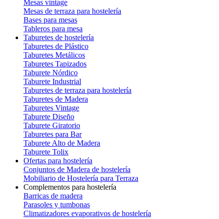
Mesas vintage
Mesas de terraza para hostelería
Bases para mesas
Tableros para mesa
Taburetes de hostelería
Taburetes de Plástico
Taburetes Metálicos
Taburetes Tapizados
Taburete Nórdico
Taburete Industrial
Taburetes de terraza para hostelería
Taburetes de Madera
Taburetes Vintage
Taburete Diseño
Taburete Giratorio
Taburetes para Bar
Taburete Alto de Madera
Taburete Tolix
Ofertas para hostelería
Conjuntos de Madera de hostelería
Mobiliario de Hostelería para Terraza
Complementos para hostelería
Barricas de madera
Parasoles y tumbonas
Climatizadores evaporativos de hostelería