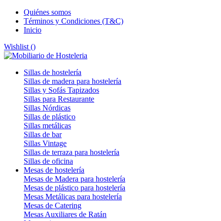
Quiénes somos
Términos y Condiciones (T&C)
Inicio
Wishlist (
)
Sillas de hostelería
Sillas de madera para hostelería
Sillas y Sofás Tapizados
Sillas para Restaurante
Sillas Nórdicas
Sillas de plástico
Sillas metálicas
Sillas de bar
Sillas Vintage
Sillas de terraza para hostelería
Sillas de oficina
Mesas de hostelería
Mesas de Madera para hostelería
Mesas de plástico para hostelería
Mesas Metálicas para hostelería
Mesas de Catering
Mesas Auxiliares de Ratán