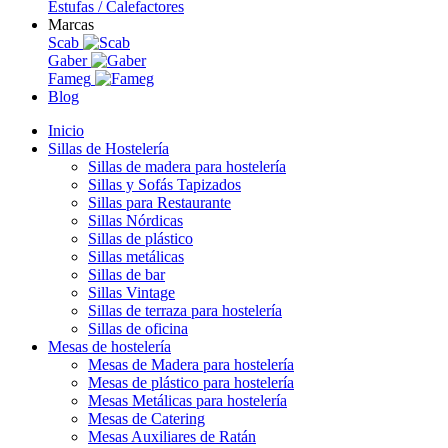
Estufas / Calefactores
Marcas
Scab
Gaber
Fameg
Blog
Inicio
Sillas de Hostelería
Sillas de madera para hostelería
Sillas y Sofás Tapizados
Sillas para Restaurante
Sillas Nórdicas
Sillas de plástico
Sillas metálicas
Sillas de bar
Sillas Vintage
Sillas de terraza para hostelería
Sillas de oficina
Mesas de hostelería
Mesas de Madera para hostelería
Mesas de plástico para hostelería
Mesas Metálicas para hostelería
Mesas de Catering
Mesas Auxiliares de Ratán