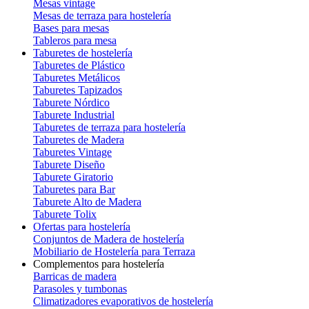
Mesas vintage
Mesas de terraza para hostelería
Bases para mesas
Tableros para mesa
Taburetes de hostelería
Taburetes de Plástico
Taburetes Metálicos
Taburetes Tapizados
Taburete Nórdico
Taburete Industrial
Taburetes de terraza para hostelería
Taburetes de Madera
Taburetes Vintage
Taburete Diseño
Taburete Giratorio
Taburetes para Bar
Taburete Alto de Madera
Taburete Tolix
Ofertas para hostelería
Conjuntos de Madera de hostelería
Mobiliario de Hostelería para Terraza
Complementos para hostelería
Barricas de madera
Parasoles y tumbonas
Climatizadores evaporativos de hostelería