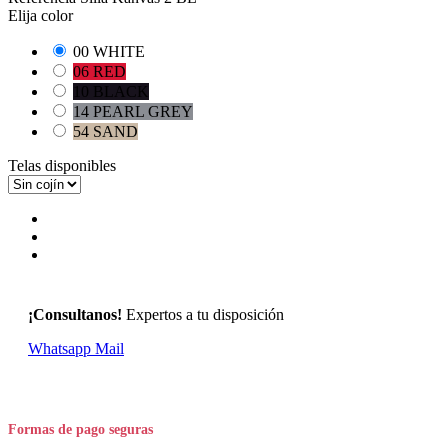
Elija color
00 WHITE
06 RED
10 BLACK
14 PEARL GREY
54 SAND
Telas disponibles
¡Consultanos!
Expertos a tu disposición
Whatsapp
Mail
Formas de pago seguras