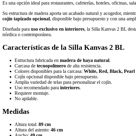
Es una opción ideal para restaurantes, cafeterías, hoteles, oficinas, s
Su estructura de madera aporta un acabado natural y acogedor, mientr
cojín tapizado opcional
, disponible bajo presupuesto y con una ampli
Diseñada para
uso exclusivo en interiores
, la Silla Kanvas 2 BL des
nórdica o contemporánea.
Características de la Silla Kanvas 2 BL
Estructura fabricada en
madera de haya natural
.
Carcasa de
tecnopolímero
de alta resistencia.
Colores disponibles para la carcasa:
White, Red, Black, Pearl
Cojín opcional disponible bajo presupuesto.
Amplia variedad de telas para personalizar el cojín.
Uso recomendado para
interiores
.
Requiere montaje.
No apilable.
Medidas
Altura total:
89 cm
Altura del asiento:
46 cm
Ancho:
49 cm