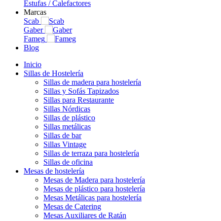
Estufas / Calefactores
Marcas
Scab
Gaber
Fameg
Blog
Inicio
Sillas de Hostelería
Sillas de madera para hostelería
Sillas y Sofás Tapizados
Sillas para Restaurante
Sillas Nórdicas
Sillas de plástico
Sillas metálicas
Sillas de bar
Sillas Vintage
Sillas de terraza para hostelería
Sillas de oficina
Mesas de hostelería
Mesas de Madera para hostelería
Mesas de plástico para hostelería
Mesas Metálicas para hostelería
Mesas de Catering
Mesas Auxiliares de Ratán