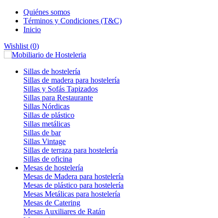
Quiénes somos
Términos y Condiciones (T&C)
Inicio
Wishlist (
0
)
Sillas de hostelería
Sillas de madera para hostelería
Sillas y Sofás Tapizados
Sillas para Restaurante
Sillas Nórdicas
Sillas de plástico
Sillas metálicas
Sillas de bar
Sillas Vintage
Sillas de terraza para hostelería
Sillas de oficina
Mesas de hostelería
Mesas de Madera para hostelería
Mesas de plástico para hostelería
Mesas Metálicas para hostelería
Mesas de Catering
Mesas Auxiliares de Ratán