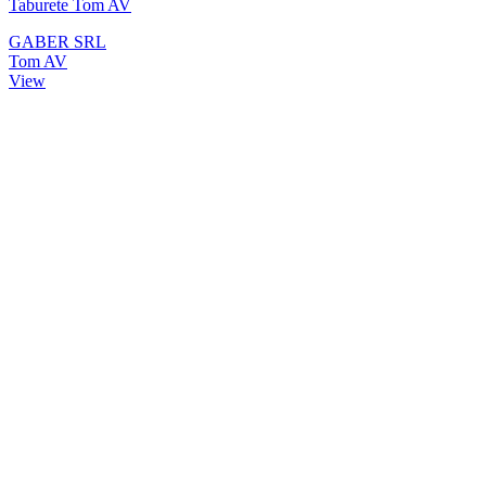
Taburete Tom AV
GABER SRL
Tom AV
View