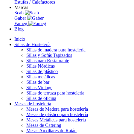
Estufas / Calefactores
Marcas
Scab
Gaber
Fameg
Blog
Inicio
Sillas de Hostelería
Sillas de madera para hostelería
Sillas y Sofás Tapizados
Sillas para Restaurante
Sillas Nórdicas
Sillas de plástico
Sillas metálicas
Sillas de bar
Sillas Vintage
Sillas de terraza para hostelería
Sillas de oficina
Mesas de hostelería
Mesas de Madera para hostelería
Mesas de plástico para hostelería
Mesas Metálicas para hostelería
Mesas de Catering
Mesas Auxiliares de Ratán