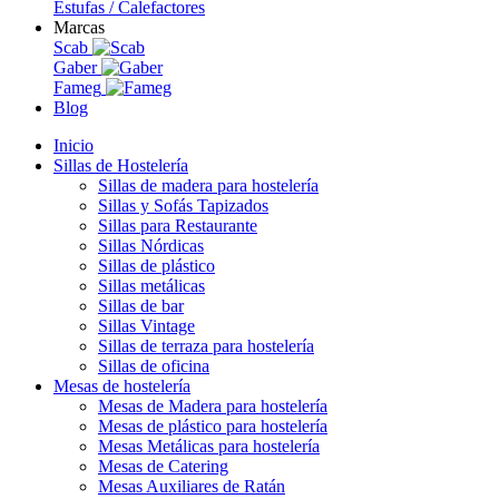
Estufas / Calefactores
Marcas
Scab
Gaber
Fameg
Blog
Inicio
Sillas de Hostelería
Sillas de madera para hostelería
Sillas y Sofás Tapizados
Sillas para Restaurante
Sillas Nórdicas
Sillas de plástico
Sillas metálicas
Sillas de bar
Sillas Vintage
Sillas de terraza para hostelería
Sillas de oficina
Mesas de hostelería
Mesas de Madera para hostelería
Mesas de plástico para hostelería
Mesas Metálicas para hostelería
Mesas de Catering
Mesas Auxiliares de Ratán