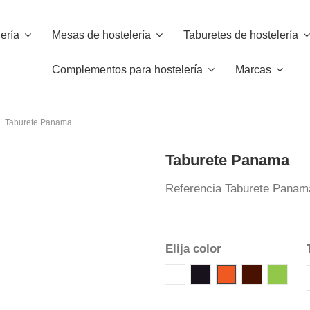
lería
Mesas de hostelería
Taburetes de hostelería
Complementos para hostelería
Marcas
Taburete Panama
Taburete Panama
Referencia
Taburete Panam
Elija color
00 WHITE
10 BLACK
39 BROW
42 G
33 ORANGE