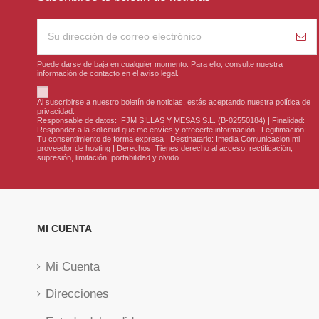
Puede darse de baja en cualquier momento. Para ello, consulte nuestra
información de contacto en el aviso legal.
Al suscribirse a nuestro boletín de noticias, estás aceptando nuestra política de
privacidad.
Responsable de datos: FJM SILLAS Y MESAS S.L. (B-02550184) | Finalidad:
Responder a la solicitud que me envíes y ofrecerte información | Legitimación:
Tu consentimiento de forma expresa | Destinatario: Imedia Comunicacion mi
proveedor de hosting | Derechos: Tienes derecho al acceso, rectificación,
supresión, limitación, portabilidad y olvido.
MI CUENTA
Mi Cuenta
Direcciones