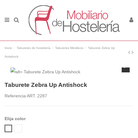
Inicio
Taburetes de hostelería
Taburetes Metálicos
Taburete Zebra Up
Antishock
Taburete Zebra Up Antishock
Referencia
ART. 2287
Elija color
Polycarbonate 315 glossy dove grey
Polycarbonate 310 glossy white