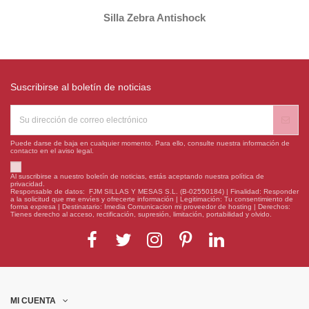
Silla Zebra Antishock
Suscribirse al boletín de noticias
Puede darse de baja en cualquier momento. Para ello, consulte nuestra información de
contacto en el aviso legal.
Al suscribirse a nuestro boletín de noticias, estás aceptando nuestra política de
privacidad.
Responsable de datos: FJM SILLAS Y MESAS S.L. (B-02550184) | Finalidad: Responder
a la solicitud que me envíes y ofrecerte información | Legitimación: Tu consentimiento de
forma expresa | Destinatario: Imedia Comunicacion mi proveedor de hosting | Derechos:
Tienes derecho al acceso, rectificación, supresión, limitación, portabilidad y olvido.
MI CUENTA