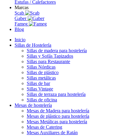
Estufas / Calefactores
Marcas
Scab
Gaber
Fameg
Blog
Inicio
Sillas de Hostelería
Sillas de madera para hostelería
Sillas y Sofás Tapizados
Sillas para Restaurante
Sillas Nórdicas
Sillas de plástico
Sillas metálicas
Sillas de bar
Sillas Vintage
Sillas de terraza para hostelería
Sillas de oficina
Mesas de hostelería
Mesas de Madera para hostelería
Mesas de plástico para hostelería
Mesas Metálicas para hostelería
Mesas de Catering
Mesas Auxiliares de Ratán