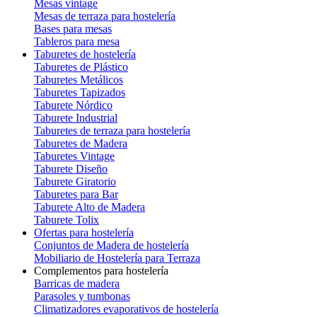
Mesas vintage
Mesas de terraza para hostelería
Bases para mesas
Tableros para mesa
Taburetes de hostelería
Taburetes de Plástico
Taburetes Metálicos
Taburetes Tapizados
Taburete Nórdico
Taburete Industrial
Taburetes de terraza para hostelería
Taburetes de Madera
Taburetes Vintage
Taburete Diseño
Taburete Giratorio
Taburetes para Bar
Taburete Alto de Madera
Taburete Tolix
Ofertas para hostelería
Conjuntos de Madera de hostelería
Mobiliario de Hostelería para Terraza
Complementos para hostelería
Barricas de madera
Parasoles y tumbonas
Climatizadores evaporativos de hostelería