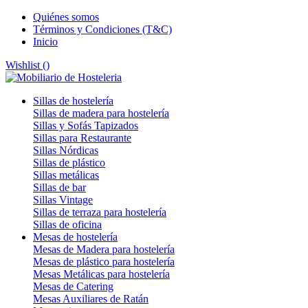
Quiénes somos
Términos y Condiciones (T&C)
Inicio
Wishlist (
)
Sillas de hostelería
Sillas de madera para hostelería
Sillas y Sofás Tapizados
Sillas para Restaurante
Sillas Nórdicas
Sillas de plástico
Sillas metálicas
Sillas de bar
Sillas Vintage
Sillas de terraza para hostelería
Sillas de oficina
Mesas de hostelería
Mesas de Madera para hostelería
Mesas de plástico para hostelería
Mesas Metálicas para hostelería
Mesas de Catering
Mesas Auxiliares de Ratán