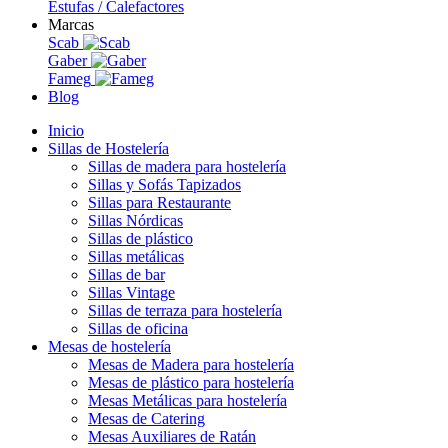
Estufas / Calefactores
Marcas
Scab
Gaber
Fameg
Blog
Inicio
Sillas de Hostelería
Sillas de madera para hostelería
Sillas y Sofás Tapizados
Sillas para Restaurante
Sillas Nórdicas
Sillas de plástico
Sillas metálicas
Sillas de bar
Sillas Vintage
Sillas de terraza para hostelería
Sillas de oficina
Mesas de hostelería
Mesas de Madera para hostelería
Mesas de plástico para hostelería
Mesas Metálicas para hostelería
Mesas de Catering
Mesas Auxiliares de Ratán