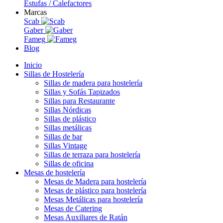
Estufas / Calefactores
Marcas
Scab
Gaber
Fameg
Blog
Inicio
Sillas de Hostelería
Sillas de madera para hostelería
Sillas y Sofás Tapizados
Sillas para Restaurante
Sillas Nórdicas
Sillas de plástico
Sillas metálicas
Sillas de bar
Sillas Vintage
Sillas de terraza para hostelería
Sillas de oficina
Mesas de hostelería
Mesas de Madera para hostelería
Mesas de plástico para hostelería
Mesas Metálicas para hostelería
Mesas de Catering
Mesas Auxiliares de Ratán