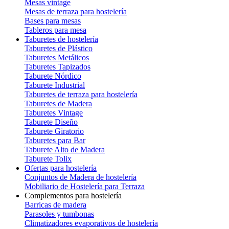
Mesas vintage
Mesas de terraza para hostelería
Bases para mesas
Tableros para mesa
Taburetes de hostelería
Taburetes de Plástico
Taburetes Metálicos
Taburetes Tapizados
Taburete Nórdico
Taburete Industrial
Taburetes de terraza para hostelería
Taburetes de Madera
Taburetes Vintage
Taburete Diseño
Taburete Giratorio
Taburetes para Bar
Taburete Alto de Madera
Taburete Tolix
Ofertas para hostelería
Conjuntos de Madera de hostelería
Mobiliario de Hostelería para Terraza
Complementos para hostelería
Barricas de madera
Parasoles y tumbonas
Climatizadores evaporativos de hostelería