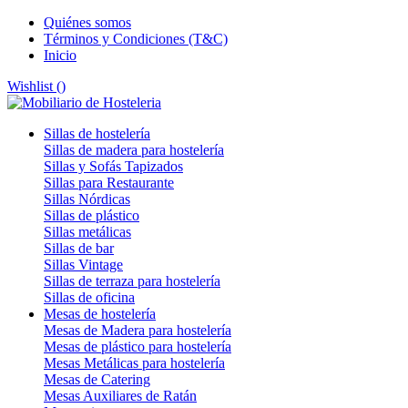
Quiénes somos
Términos y Condiciones (T&C)
Inicio
Wishlist (
)
Sillas de hostelería
Sillas de madera para hostelería
Sillas y Sofás Tapizados
Sillas para Restaurante
Sillas Nórdicas
Sillas de plástico
Sillas metálicas
Sillas de bar
Sillas Vintage
Sillas de terraza para hostelería
Sillas de oficina
Mesas de hostelería
Mesas de Madera para hostelería
Mesas de plástico para hostelería
Mesas Metálicas para hostelería
Mesas de Catering
Mesas Auxiliares de Ratán