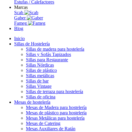
Estufas / Calefactores
Marcas
Scab
Gaber
Fameg
Blog
Inicio
Sillas de Hostelería
Sillas de madera para hostelería
Sillas y Sofás Tapizados
Sillas para Restaurante
Sillas Nórdicas
Sillas de plástico
Sillas metálicas
Sillas de bar
Sillas Vintage
Sillas de terraza para hostelería
Sillas de oficina
Mesas de hostelería
Mesas de Madera para hostelería
Mesas de plástico para hostelería
Mesas Metálicas para hostelería
Mesas de Catering
Mesas Auxiliares de Ratán