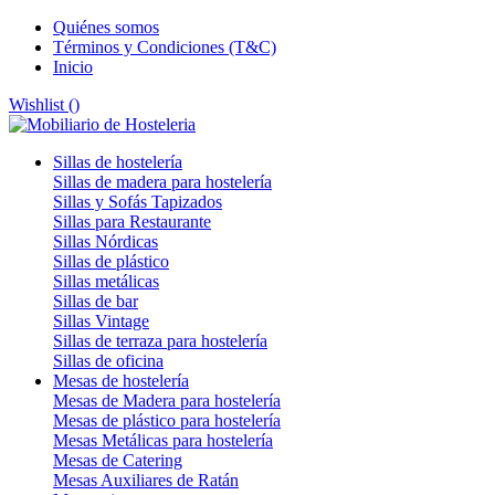
Quiénes somos
Términos y Condiciones (T&C)
Inicio
Wishlist (
)
Sillas de hostelería
Sillas de madera para hostelería
Sillas y Sofás Tapizados
Sillas para Restaurante
Sillas Nórdicas
Sillas de plástico
Sillas metálicas
Sillas de bar
Sillas Vintage
Sillas de terraza para hostelería
Sillas de oficina
Mesas de hostelería
Mesas de Madera para hostelería
Mesas de plástico para hostelería
Mesas Metálicas para hostelería
Mesas de Catering
Mesas Auxiliares de Ratán