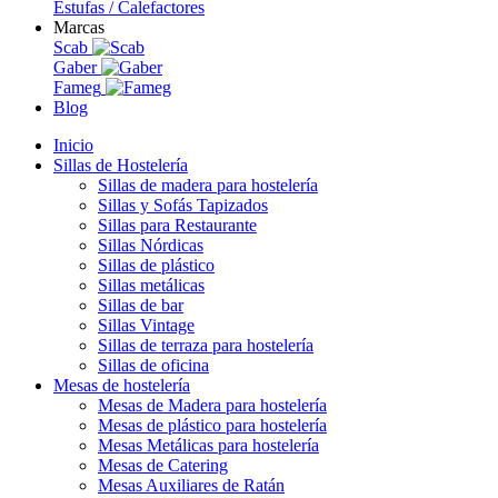
Estufas / Calefactores
Marcas
Scab
Gaber
Fameg
Blog
Inicio
Sillas de Hostelería
Sillas de madera para hostelería
Sillas y Sofás Tapizados
Sillas para Restaurante
Sillas Nórdicas
Sillas de plástico
Sillas metálicas
Sillas de bar
Sillas Vintage
Sillas de terraza para hostelería
Sillas de oficina
Mesas de hostelería
Mesas de Madera para hostelería
Mesas de plástico para hostelería
Mesas Metálicas para hostelería
Mesas de Catering
Mesas Auxiliares de Ratán