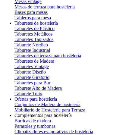
Mesas vintage
Mesas de terraza para hostelería
Bases para mesas
Tableros para mesa
Taburetes de hostelería
Taburetes de Plástico
Taburetes Metálicos
Taburetes Tapizados
Taburete Nórdico
Taburete Industrial
Taburetes de terraza para hostelería
Taburetes de Madera
Taburetes Vintage
Taburete Diseño
Taburete Giratorio
Taburetes para Bar
Taburete Alto de Madera
Taburete Tolix
Ofertas para hostelería
Conjuntos de Madera de hostelería
Mobiliario de Hostelería para Terraza
Complementos para hostelería
Barricas de madera
Parasoles y tumbonas
Climatizadores evaporativos de hostelería