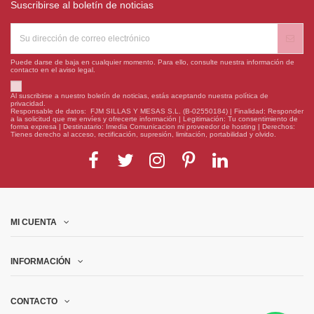
Suscribirse al boletín de noticias
Puede darse de baja en cualquier momento. Para ello, consulte nuestra información de
contacto en el aviso legal.
Al suscribirse a nuestro boletín de noticias, estás aceptando nuestra política de
privacidad.
Responsable de datos: FJM SILLAS Y MESAS S.L. (B-02550184) | Finalidad: Responder
a la solicitud que me envíes y ofrecerte información | Legitimación: Tu consentimiento de
forma expresa | Destinatario: Imedia Comunicacion mi proveedor de hosting | Derechos:
Tienes derecho al acceso, rectificación, supresión, limitación, portabilidad y olvido.
MI CUENTA
INFORMACIÓN
CONTACTO