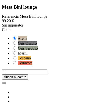
Mesa Bini lounge
Referencia
Mesa Bini lounge
99,20 €
Sin impuestos
Color
Arena
Gris Oscuro
Gris verdoso
Marfil
Toscano
Terracota
Añadir al carrito