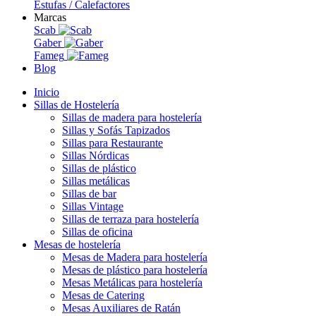
Estufas / Calefactores
Marcas
Scab
Gaber
Fameg
Blog
Inicio
Sillas de Hostelería
Sillas de madera para hostelería
Sillas y Sofás Tapizados
Sillas para Restaurante
Sillas Nórdicas
Sillas de plástico
Sillas metálicas
Sillas de bar
Sillas Vintage
Sillas de terraza para hostelería
Sillas de oficina
Mesas de hostelería
Mesas de Madera para hostelería
Mesas de plástico para hostelería
Mesas Metálicas para hostelería
Mesas de Catering
Mesas Auxiliares de Ratán