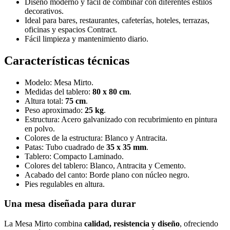
Diseño moderno y fácil de combinar con diferentes estilos
decorativos.
Ideal para bares, restaurantes, cafeterías, hoteles, terrazas,
oficinas y espacios Contract.
Fácil limpieza y mantenimiento diario.
Características técnicas
Modelo: Mesa Mirto.
Medidas del tablero:
80 x 80 cm
.
Altura total:
75 cm
.
Peso aproximado:
25 kg
.
Estructura: Acero galvanizado con recubrimiento en pintura
en polvo.
Colores de la estructura: Blanco y Antracita.
Patas: Tubo cuadrado de
35 x 35 mm
.
Tablero: Compacto Laminado.
Colores del tablero: Blanco, Antracita y Cemento.
Acabado del canto: Borde plano con núcleo negro.
Pies regulables en altura.
Una mesa diseñada para durar
La Mesa Mirto combina
calidad, resistencia y diseño
, ofreciendo