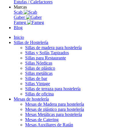
Estufas / Calefactores
Marcas
Scab
Gaber
Fameg
Blog
Inicio
Sillas de Hostelería
Sillas de madera para hostelería
Sillas y Sofás Tapizados
Sillas para Restaurante
Sillas Nórdicas
Sillas de plástico
Sillas metálicas
Sillas de bar
Sillas Vintage
Sillas de terraza para hostelería
Sillas de oficina
Mesas de hostelería
Mesas de Madera para hostelería
Mesas de plástico para hostelería
Mesas Metálicas para hostelería
Mesas de Catering
Mesas Auxiliares de Ratán