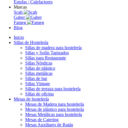
Estufas / Calefactores
Marcas
Scab
Gaber
Fameg
Blog
Inicio
Sillas de Hostelería
Sillas de madera para hostelería
Sillas y Sofás Tapizados
Sillas para Restaurante
Sillas Nórdicas
Sillas de plástico
Sillas metálicas
Sillas de bar
Sillas Vintage
Sillas de terraza para hostelería
Sillas de oficina
Mesas de hostelería
Mesas de Madera para hostelería
Mesas de plástico para hostelería
Mesas Metálicas para hostelería
Mesas de Catering
Mesas Auxiliares de Ratán