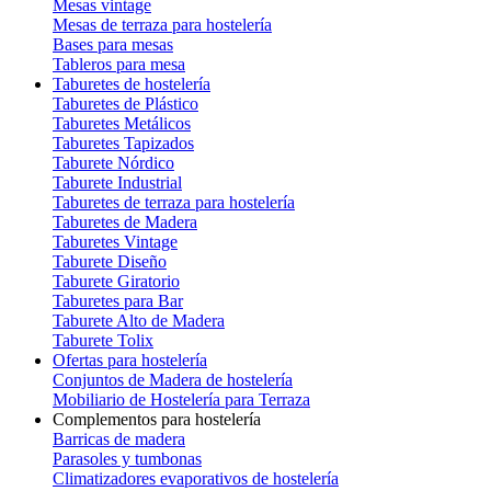
Mesas vintage
Mesas de terraza para hostelería
Bases para mesas
Tableros para mesa
Taburetes de hostelería
Taburetes de Plástico
Taburetes Metálicos
Taburetes Tapizados
Taburete Nórdico
Taburete Industrial
Taburetes de terraza para hostelería
Taburetes de Madera
Taburetes Vintage
Taburete Diseño
Taburete Giratorio
Taburetes para Bar
Taburete Alto de Madera
Taburete Tolix
Ofertas para hostelería
Conjuntos de Madera de hostelería
Mobiliario de Hostelería para Terraza
Complementos para hostelería
Barricas de madera
Parasoles y tumbonas
Climatizadores evaporativos de hostelería