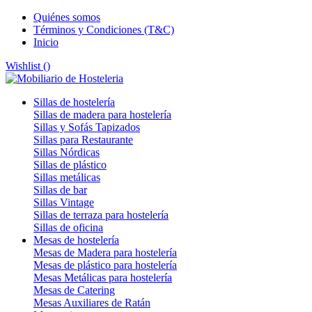
Quiénes somos
Términos y Condiciones (T&C)
Inicio
Wishlist (
)
Sillas de hostelería
Sillas de madera para hostelería
Sillas y Sofás Tapizados
Sillas para Restaurante
Sillas Nórdicas
Sillas de plástico
Sillas metálicas
Sillas de bar
Sillas Vintage
Sillas de terraza para hostelería
Sillas de oficina
Mesas de hostelería
Mesas de Madera para hostelería
Mesas de plástico para hostelería
Mesas Metálicas para hostelería
Mesas de Catering
Mesas Auxiliares de Ratán