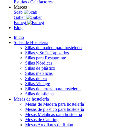
Estufas / Calefactores
Marcas
Scab
Gaber
Fameg
Blog
Inicio
Sillas de Hostelería
Sillas de madera para hostelería
Sillas y Sofás Tapizados
Sillas para Restaurante
Sillas Nórdicas
Sillas de plástico
Sillas metálicas
Sillas de bar
Sillas Vintage
Sillas de terraza para hostelería
Sillas de oficina
Mesas de hostelería
Mesas de Madera para hostelería
Mesas de plástico para hostelería
Mesas Metálicas para hostelería
Mesas de Catering
Mesas Auxiliares de Ratán