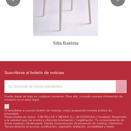
Silla Bakhita
Suscribirse al boletín de noticias
Puede darse de baja en cualquier momento. Para ello, consulte nuestra información de
contacto en el aviso legal.
Al suscribirse a nuestro boletín de noticias, estás aceptando nuestra política de
privacidad.
Responsable de datos: FJM SILLAS Y MESAS S.L. (B-02550184) | Finalidad: Responder
a la solicitud que me envíes y ofrecerte información | Legitimación: Tu consentimiento de
forma expresa | Destinatario: Imedia Comunicacion mi proveedor de hosting | Derechos:
Tienes derecho al acceso, rectificación, supresión, limitación, portabilidad y olvido.