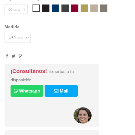
10 BLACK
16 - INDIGO
21 GREY
22 -BORDEAUX
35 - LIME
54 - SAND
55 MINERAL G
00 WHITE
Medida
¡Consultanos!
Expertos a tu
disposición
Whatsapp
Mail