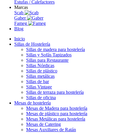
Estufas / Calefactores
Marcas
Scab
Gaber
Fameg
Blog
Inicio
Sillas de Hostelería
Sillas de madera para hostelería
Sillas y Sofás Tapizados
Sillas para Restaurante
Sillas Nórdicas
Sillas de plástico
Sillas metálicas
Sillas de bar
Sillas Vintage
Sillas de terraza para hostelería
Sillas de oficina
Mesas de hostelería
Mesas de Madera para hostelería
Mesas de plástico para hostelería
Mesas Metálicas para hostelería
Mesas de Catering
Mesas Auxiliares de Ratán