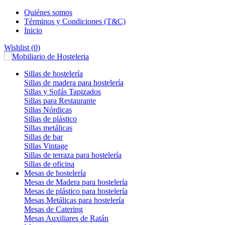
Quiénes somos
Términos y Condiciones (T&C)
Inicio
Wishlist (
0
)
Sillas de hostelería
Sillas de madera para hostelería
Sillas y Sofás Tapizados
Sillas para Restaurante
Sillas Nórdicas
Sillas de plástico
Sillas metálicas
Sillas de bar
Sillas Vintage
Sillas de terraza para hostelería
Sillas de oficina
Mesas de hostelería
Mesas de Madera para hostelería
Mesas de plástico para hostelería
Mesas Metálicas para hostelería
Mesas de Catering
Mesas Auxiliares de Ratán