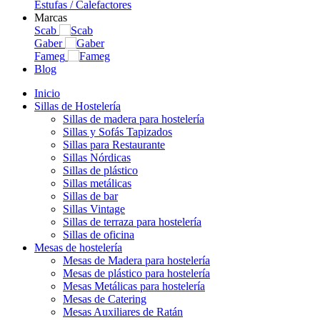
Estufas / Calefactores
Marcas
Scab
Gaber
Fameg
Blog
Inicio
Sillas de Hostelería
Sillas de madera para hostelería
Sillas y Sofás Tapizados
Sillas para Restaurante
Sillas Nórdicas
Sillas de plástico
Sillas metálicas
Sillas de bar
Sillas Vintage
Sillas de terraza para hostelería
Sillas de oficina
Mesas de hostelería
Mesas de Madera para hostelería
Mesas de plástico para hostelería
Mesas Metálicas para hostelería
Mesas de Catering
Mesas Auxiliares de Ratán