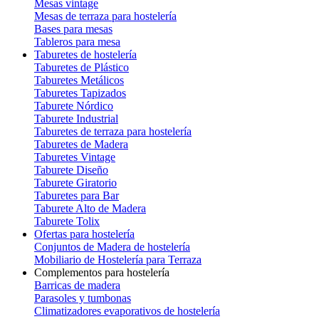
Mesas vintage
Mesas de terraza para hostelería
Bases para mesas
Tableros para mesa
Taburetes de hostelería
Taburetes de Plástico
Taburetes Metálicos
Taburetes Tapizados
Taburete Nórdico
Taburete Industrial
Taburetes de terraza para hostelería
Taburetes de Madera
Taburetes Vintage
Taburete Diseño
Taburete Giratorio
Taburetes para Bar
Taburete Alto de Madera
Taburete Tolix
Ofertas para hostelería
Conjuntos de Madera de hostelería
Mobiliario de Hostelería para Terraza
Complementos para hostelería
Barricas de madera
Parasoles y tumbonas
Climatizadores evaporativos de hostelería