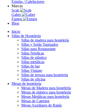
Estufas / Calefactores
Marcas
Scab
Gaber
Fameg
Blog
Inicio
Sillas de Hostelería
Sillas de madera para hostelería
Sillas y Sofás Tapizados
Sillas para Restaurante
Sillas Nórdicas
Sillas de plástico
Sillas metálicas
Sillas de bar
Sillas Vintage
Sillas de terraza para hostelería
Sillas de oficina
Mesas de hostelería
Mesas de Madera para hostelería
Mesas de plástico para hostelería
Mesas Metálicas para hostelería
Mesas de Catering
Mesas Auxiliares de Ratán