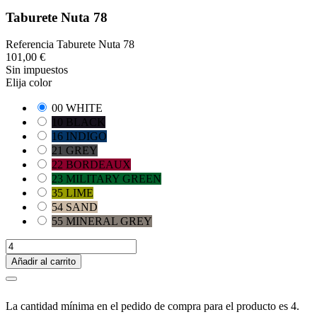
Taburete Nuta 78
Referencia
Taburete Nuta 78
101,00 €
Sin impuestos
Elija color
00 WHITE
10 BLACK
16 INDIGO
21 GREY
22 BORDEAUX
23 MILITARY GREEN
35 LIME
54 SAND
55 MINERAL GREY
Añadir al carrito
La cantidad mínima en el pedido de compra para el producto es 4.