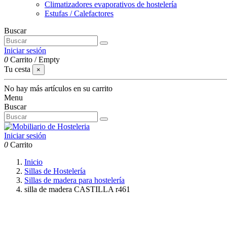
Climatizadores evaporativos de hostelería
Estufas / Calefactores
Buscar
Iniciar sesión
0
Carrito
/
Empty
Tu cesta
×
No hay más artículos en su carrito
Menu
Buscar
Iniciar sesión
0
Carrito
Inicio
Sillas de Hostelería
Sillas de madera para hostelería
silla de madera CASTILLA r461