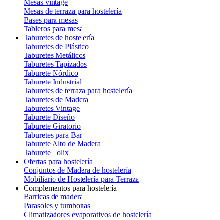
Mesas vintage
Mesas de terraza para hostelería
Bases para mesas
Tableros para mesa
Taburetes de hostelería
Taburetes de Plástico
Taburetes Metálicos
Taburetes Tapizados
Taburete Nórdico
Taburete Industrial
Taburetes de terraza para hostelería
Taburetes de Madera
Taburetes Vintage
Taburete Diseño
Taburete Giratorio
Taburetes para Bar
Taburete Alto de Madera
Taburete Tolix
Ofertas para hostelería
Conjuntos de Madera de hostelería
Mobiliario de Hostelería para Terraza
Complementos para hostelería
Barricas de madera
Parasoles y tumbonas
Climatizadores evaporativos de hostelería