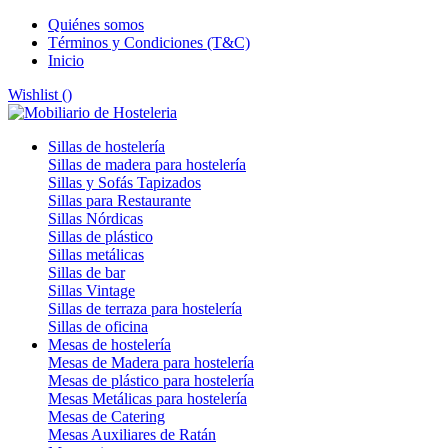
Quiénes somos
Términos y Condiciones (T&C)
Inicio
Wishlist (
)
Sillas de hostelería
Sillas de madera para hostelería
Sillas y Sofás Tapizados
Sillas para Restaurante
Sillas Nórdicas
Sillas de plástico
Sillas metálicas
Sillas de bar
Sillas Vintage
Sillas de terraza para hostelería
Sillas de oficina
Mesas de hostelería
Mesas de Madera para hostelería
Mesas de plástico para hostelería
Mesas Metálicas para hostelería
Mesas de Catering
Mesas Auxiliares de Ratán