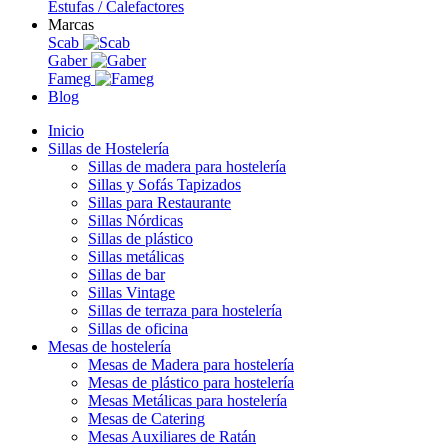
Estufas / Calefactores
Marcas
Scab
Gaber
Fameg
Blog
Inicio
Sillas de Hostelería
Sillas de madera para hostelería
Sillas y Sofás Tapizados
Sillas para Restaurante
Sillas Nórdicas
Sillas de plástico
Sillas metálicas
Sillas de bar
Sillas Vintage
Sillas de terraza para hostelería
Sillas de oficina
Mesas de hostelería
Mesas de Madera para hostelería
Mesas de plástico para hostelería
Mesas Metálicas para hostelería
Mesas de Catering
Mesas Auxiliares de Ratán