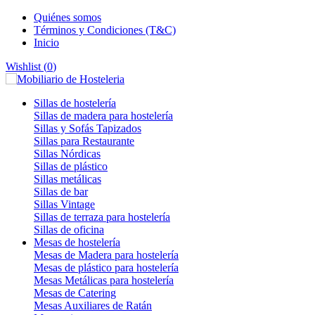
Quiénes somos
Términos y Condiciones (T&C)
Inicio
Wishlist (
0
)
Sillas de hostelería
Sillas de madera para hostelería
Sillas y Sofás Tapizados
Sillas para Restaurante
Sillas Nórdicas
Sillas de plástico
Sillas metálicas
Sillas de bar
Sillas Vintage
Sillas de terraza para hostelería
Sillas de oficina
Mesas de hostelería
Mesas de Madera para hostelería
Mesas de plástico para hostelería
Mesas Metálicas para hostelería
Mesas de Catering
Mesas Auxiliares de Ratán