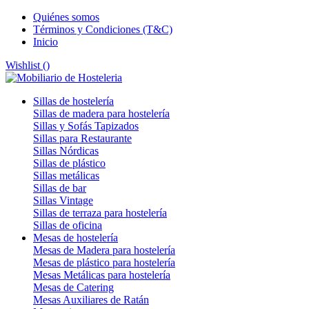
Quiénes somos
Términos y Condiciones (T&C)
Inicio
Wishlist (
)
Sillas de hostelería
Sillas de madera para hostelería
Sillas y Sofás Tapizados
Sillas para Restaurante
Sillas Nórdicas
Sillas de plástico
Sillas metálicas
Sillas de bar
Sillas Vintage
Sillas de terraza para hostelería
Sillas de oficina
Mesas de hostelería
Mesas de Madera para hostelería
Mesas de plástico para hostelería
Mesas Metálicas para hostelería
Mesas de Catering
Mesas Auxiliares de Ratán