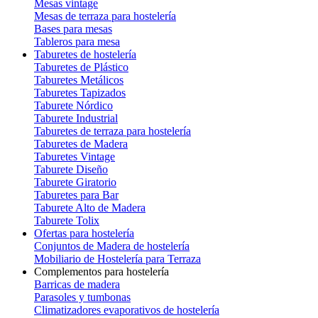
Mesas vintage
Mesas de terraza para hostelería
Bases para mesas
Tableros para mesa
Taburetes de hostelería
Taburetes de Plástico
Taburetes Metálicos
Taburetes Tapizados
Taburete Nórdico
Taburete Industrial
Taburetes de terraza para hostelería
Taburetes de Madera
Taburetes Vintage
Taburete Diseño
Taburete Giratorio
Taburetes para Bar
Taburete Alto de Madera
Taburete Tolix
Ofertas para hostelería
Conjuntos de Madera de hostelería
Mobiliario de Hostelería para Terraza
Complementos para hostelería
Barricas de madera
Parasoles y tumbonas
Climatizadores evaporativos de hostelería