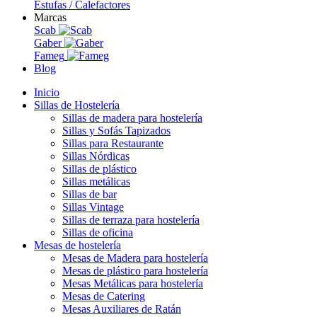
Estufas / Calefactores
Marcas
Scab
Gaber
Fameg
Blog
Inicio
Sillas de Hostelería
Sillas de madera para hostelería
Sillas y Sofás Tapizados
Sillas para Restaurante
Sillas Nórdicas
Sillas de plástico
Sillas metálicas
Sillas de bar
Sillas Vintage
Sillas de terraza para hostelería
Sillas de oficina
Mesas de hostelería
Mesas de Madera para hostelería
Mesas de plástico para hostelería
Mesas Metálicas para hostelería
Mesas de Catering
Mesas Auxiliares de Ratán