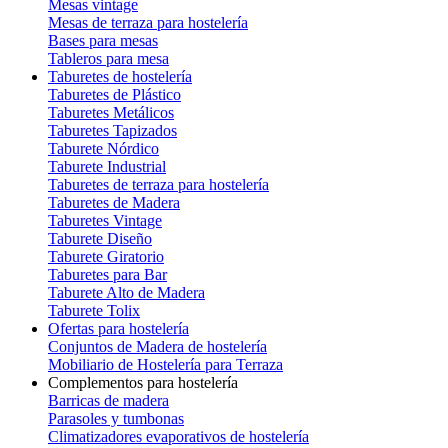
Mesas vintage
Mesas de terraza para hostelería
Bases para mesas
Tableros para mesa
Taburetes de hostelería
Taburetes de Plástico
Taburetes Metálicos
Taburetes Tapizados
Taburete Nórdico
Taburete Industrial
Taburetes de terraza para hostelería
Taburetes de Madera
Taburetes Vintage
Taburete Diseño
Taburete Giratorio
Taburetes para Bar
Taburete Alto de Madera
Taburete Tolix
Ofertas para hostelería
Conjuntos de Madera de hostelería
Mobiliario de Hostelería para Terraza
Complementos para hostelería
Barricas de madera
Parasoles y tumbonas
Climatizadores evaporativos de hostelería