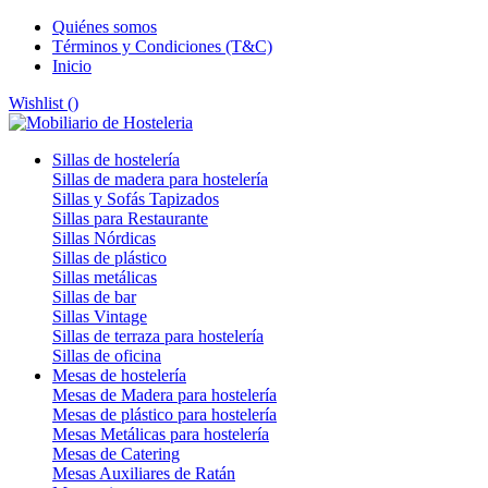
Quiénes somos
Términos y Condiciones (T&C)
Inicio
Wishlist (
)
Sillas de hostelería
Sillas de madera para hostelería
Sillas y Sofás Tapizados
Sillas para Restaurante
Sillas Nórdicas
Sillas de plástico
Sillas metálicas
Sillas de bar
Sillas Vintage
Sillas de terraza para hostelería
Sillas de oficina
Mesas de hostelería
Mesas de Madera para hostelería
Mesas de plástico para hostelería
Mesas Metálicas para hostelería
Mesas de Catering
Mesas Auxiliares de Ratán