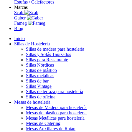
Estufas / Calefactores
Marcas
Scab
Gaber
Fameg
Blog
Inicio
Sillas de Hostelería
Sillas de madera para hostelería
Sillas y Sofás Tapizados
Sillas para Restaurante
Sillas Nórdicas
Sillas de plástico
Sillas metálicas
Sillas de bar
Sillas Vintage
Sillas de terraza para hostelería
Sillas de oficina
Mesas de hostelería
Mesas de Madera para hostelería
Mesas de plástico para hostelería
Mesas Metálicas para hostelería
Mesas de Catering
Mesas Auxiliares de Ratán