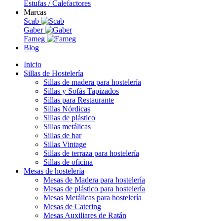
Estufas / Calefactores
Marcas
Scab
Gaber
Fameg
Blog
Inicio
Sillas de Hostelería
Sillas de madera para hostelería
Sillas y Sofás Tapizados
Sillas para Restaurante
Sillas Nórdicas
Sillas de plástico
Sillas metálicas
Sillas de bar
Sillas Vintage
Sillas de terraza para hostelería
Sillas de oficina
Mesas de hostelería
Mesas de Madera para hostelería
Mesas de plástico para hostelería
Mesas Metálicas para hostelería
Mesas de Catering
Mesas Auxiliares de Ratán