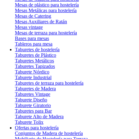
Mesas de plástico para hostelería
Mesas Metálicas para hostelería
Mesas de Catering
Mesas Auxiliares de Ratán
Mesas vintage
Mesas de terraza para hostelería
Bases para mesas
Tableros para mesa
Taburetes de hostelería
Taburetes de Plástico
Taburetes Metálicos
Taburetes Tapizados
Taburete Nórdico
Taburete Industrial
Taburetes de terraza para hostelería
Taburetes de Madera
Taburetes Vintage
Taburete Diseño
Taburete Giratorio
Taburetes para Bar
Taburete Alto de Madera
Taburete Tolix
Ofertas para hostelería
Conjuntos de Madera de hostelería
Mobiliario de Hostelería para Terraza